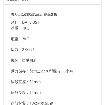
勞力士 DATEJUST 278271 商品參數
系列：DATEJUST
淨重：1KG
毛重：3KG
型號：278271
機芯：自動機芯
動力儲存：勞力士2236型機芯,55小時
錶殼直徑：31mm
錶殼厚度：11mm
錶殼材質：18kt玫瑰金/鋼