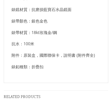
錶鏡材質：抗磨損藍寶石水晶鏡面
錶帶顏色：銀色金色
錶帶材質：18kt玫瑰金/鋼
抗水：100米
附件：原裝盒，國際聯保卡，說明書 (附件齊全)
錶釦種類：折疊扣
RELATED PRODUCTS