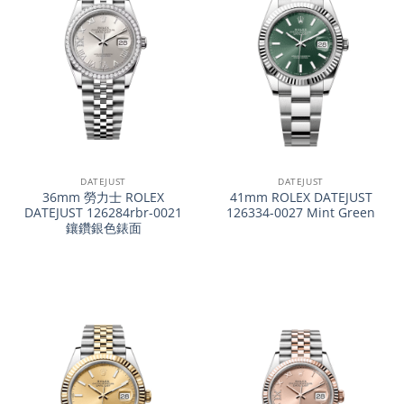
DATEJUST
DATEJUST
36mm 勞力士 ROLEX
41mm ROLEX DATEJUST
DATEJUST 126284rbr-0021
126334-0027 Mint Green
鑲鑽銀色錶面