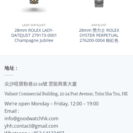
LADY-DATEJUST
DATEJUST
28mm ROLEX LADY-
28mm 勞力士 ROLEX
DATEJUST 279173-0001
OYSTER PERPETUAL
Champagne Jubilee
276200-0004 粉紅色
地址 :
尖沙咀寶勒巷22-24號 雲龍商業大廈
Valiant Commercial Building, 22-24 Prat Avenue, Tsim Sha Tsu, HK
We’re open Monday – Friday, 12:00 – 19:00
Email :
info@goodwatchhk.com
yhh.contact@gmail.com