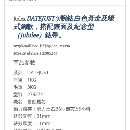
DATEJUST 31
腕錶
白色黃金及蠔
Rolex
式鋼
款，搭配
錶面及
紀念型
（Jubilee）
錶帶。
2025 Retail Price : HK$85,600 ↑2.22%
2024 Retail Price : HK$82,700
商品參數
系列：DATEJUST
淨重：1KG
毛重：3KG
型號：278274
機芯：自動機芯
動力儲存：勞力士2236型機芯,55小時
錶殼直徑：31mm
錶殼厚度：11mm