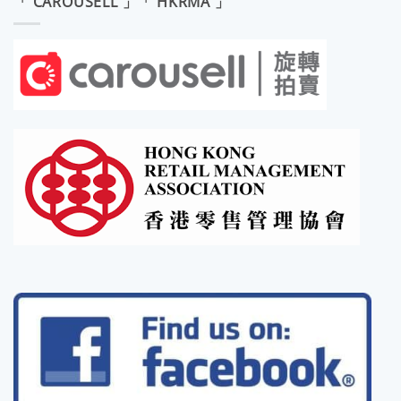
「 CAROUSELL 」「 HKRMA 」