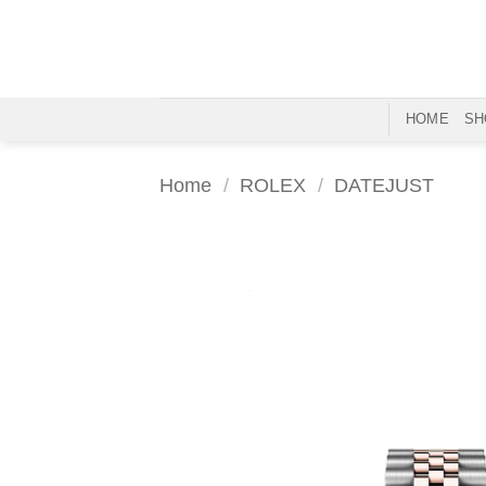
Skip
to
content
HOME
SH
Home
/
ROLEX
/
DATEJUST