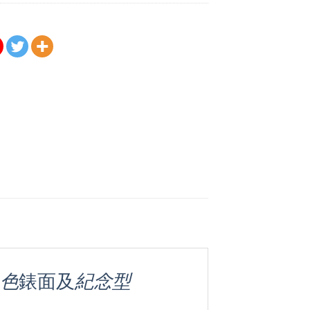
色
錶面及
紀念型