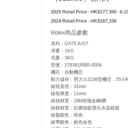
2025 Retail Price : HK$177,300
↑6.1
2024
Retail Price :
HK$167,100
Rolex商品參數
系列：DATEJUST
淨重：1KG
毛重：3KG
型號：278381RBR-0006
機芯：自動機芯
動力儲存：勞力士2236型機芯，55小
錶殼直徑：31mm
錶殼厚度：11mm
錶殼材質：18kt玫瑰金鋼/鑽
錶鏡材質：抗磨損藍寶石水晶鏡面
錶盤顏色：啡色
錶帶顏色：銀色金色