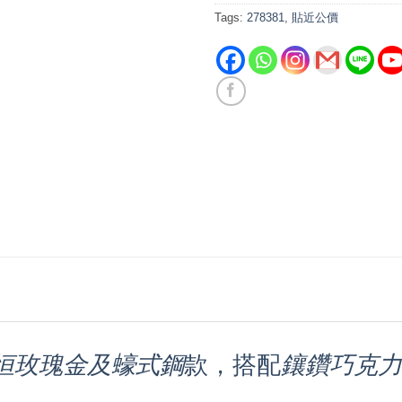
Tags:
278381
,
貼近公價
恒玫瑰金及蠔式鋼
款，搭配
鑲鑽巧克力