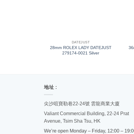
+
+
DATEJUST
28mm ROLEX LADY DATEJUST
3
279174-0021 Silver
地址 :
尖沙咀寶勒巷22-24號 雲龍商業大廈
Valiant Commercial Building, 22-24 Prat
Avenue, Tsim Sha Tsu, HK
We’re open Monday – Friday, 12:00 – 19: