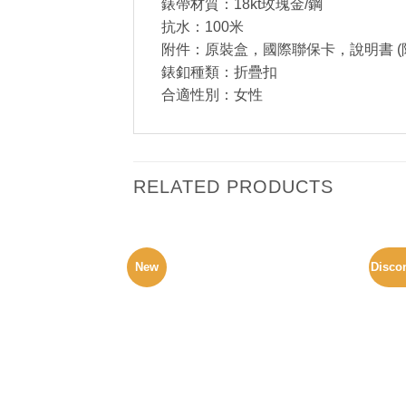
錶帶材質：18kt玫瑰金/鋼
抗水：100米
附件：原裝盒，國際聯保卡，說明書 (
錶釦種類：折疊扣
合適性別：女性
RELATED PRODUCTS
New
Disco