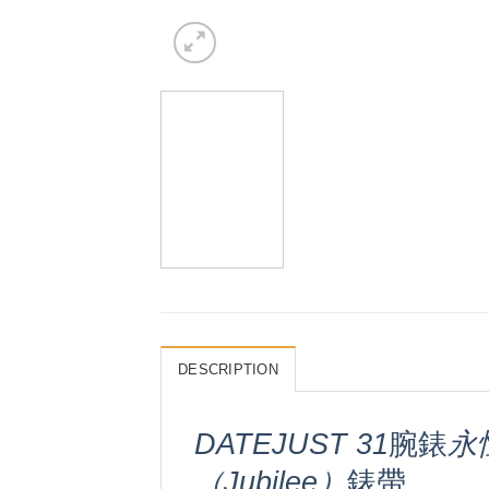
DESCRIPTION
DATEJUST 31
腕錶
永
（Jubilee）
錶帶。