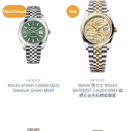
Discontinued
New
DATEJUST
DATEJUST
ROLEX 41mm 126300-0022
36mm 勞力士 ROLEX
Datejust Green Motif
DATEJUST 126203-0043 鑲
鑽石金色棕櫚葉圖案