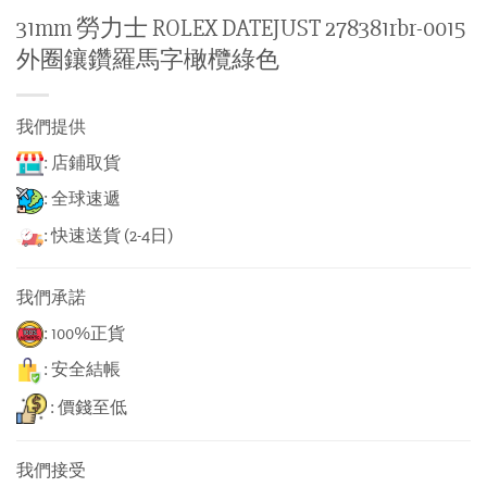
31mm 勞力士 ROLEX DATEJUST 278381rbr-0015
外圈鑲鑽羅馬字橄欖綠色
我們提供
: 店鋪取貨
: 全球速遞
: 快速送貨 (2-4日)
我們承諾
: 100%正貨
: 安全結帳
: 價錢至低
我們接受