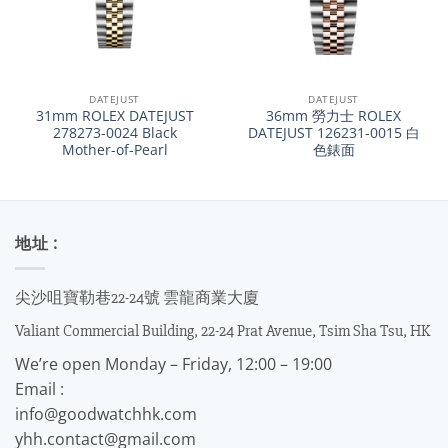
DATEJUST
DATEJUST
31mm ROLEX DATEJUST
36mm 勞力士 ROLEX
278273-0024 Black
DATEJUST 126231-0015 白
Mother-of-Pearl
色錶面
地址 :
尖沙咀寶勒巷22-24號 雲龍商業大廈
Valiant Commercial Building, 22-24 Prat Avenue, Tsim Sha Tsu, HK
We’re open Monday – Friday, 12:00 – 19:00
Email :
info@goodwatchhk.com
yhh.contact@gmail.com