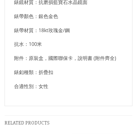
錶鏡材質：抗磨損藍寶石水晶鏡面
錶帶顏色：銀色金色
錶帶材質：18kt玫瑰金/鋼
抗水：100米
附件：原裝盒，國際聯保卡，說明書 (附件齊全)
錶釦種類：折疊扣
合適性別：女性
RELATED PRODUCTS