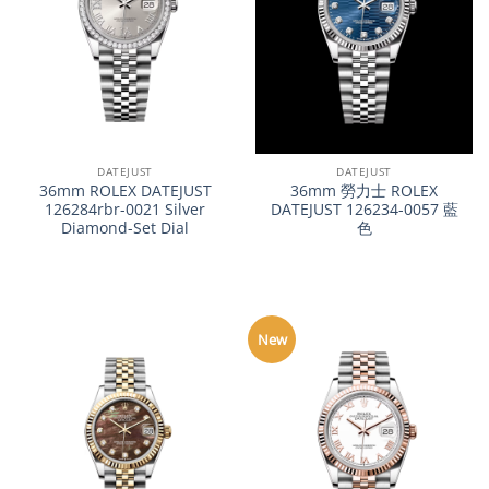
DATEJUST
DATEJUST
36mm ROLEX DATEJUST
36mm 勞力士 ROLEX
126284rbr-0021 Silver
DATEJUST 126234-0057 藍
Diamond-Set Dial
色
New