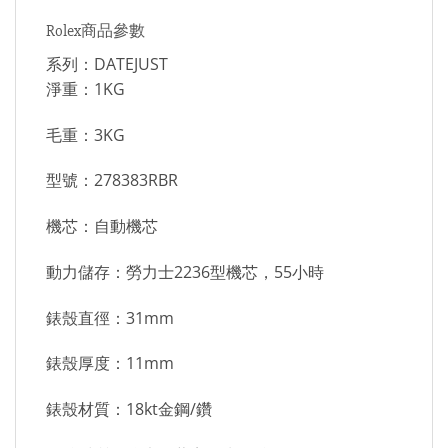
Rolex商品參數
系列：DATEJUST
淨重：1KG
毛重：3KG
型號：278383RBR
機芯：自動機芯
動力儲存：勞力士2236型機芯，55小時
錶殼直徑：31mm
錶殼厚度：11mm
錶殼材質：18kt金鋼/鑽