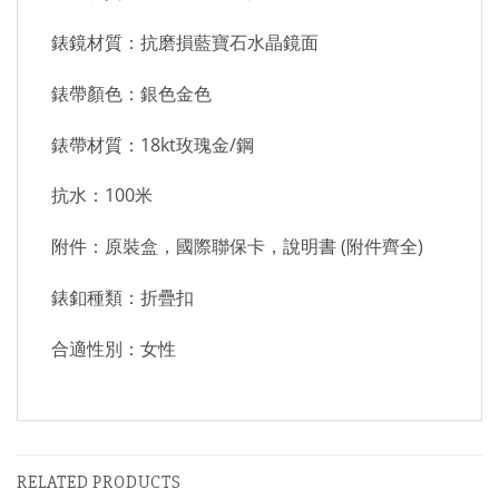
錶鏡材質：抗磨損藍寶石水晶鏡面
錶帶顏色：銀色金色
錶帶材質：18kt玫瑰金/鋼
抗水：100米
附件：原裝盒，國際聯保卡，說明書 (附件齊全)
錶釦種類：折疊扣
合適性別：女性
RELATED PRODUCTS