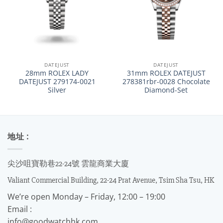
DATEJUST
DATEJUST
28mm ROLEX LADY
31mm ROLEX DATEJUST
DATEJUST 279174-0021
278381rbr-0028 Chocolate
Silver
Diamond-Set
地址 :
尖沙咀寶勒巷22-24號 雲龍商業大廈
Valiant Commercial Building, 22-24 Prat Avenue, Tsim Sha Tsu, HK
We’re open Monday – Friday, 12:00 – 19:00
Email :
info@goodwatchhk.com