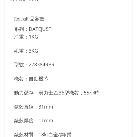
Rolex商品參數
系列：DATEJUST
淨重：1KG
毛重：3KG
型號：278384RBR
機芯：自動機芯
動力儲存：勞力士2236型機芯，55小時
錶殼直徑：31mm
錶殼厚度：11mm
錶殼材質：18kt白金/鋼/鑽