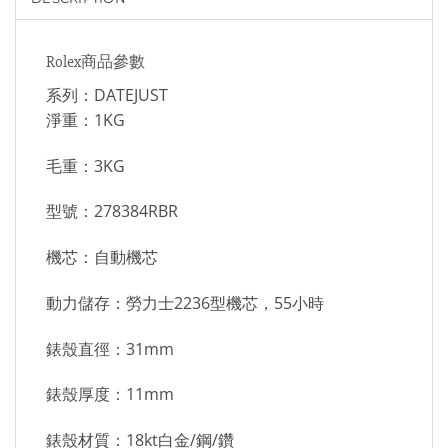
Rolex商品參數
系列：DATEJUST
淨重：1KG
毛重：3KG
型號：278384RBR
機芯：自動機芯
動力儲存：勞力士2236型機芯，55小時
錶殼直徑：31mm
錶殼厚度：11mm
錶殼材質：18kt白金/鋼/鑽