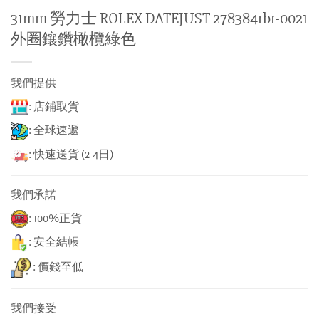
31mm 勞力士 ROLEX DATEJUST 278384rbr-0021
外圈鑲鑽橄欖綠色
我們提供
: 店鋪取貨
: 全球速遞
: 快速送貨 (2-4日)
我們承諾
: 100%正貨
: 安全結帳
: 價錢至低
我們接受