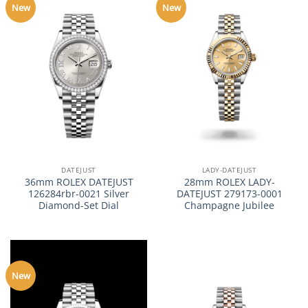
New
New
DATEJUST
LADY-DATEJUST
36mm ROLEX DATEJUST
28mm ROLEX LADY-
126284rbr-0021 Silver
DATEJUST 279173-0001
Diamond-Set Dial
Champagne Jubilee
New