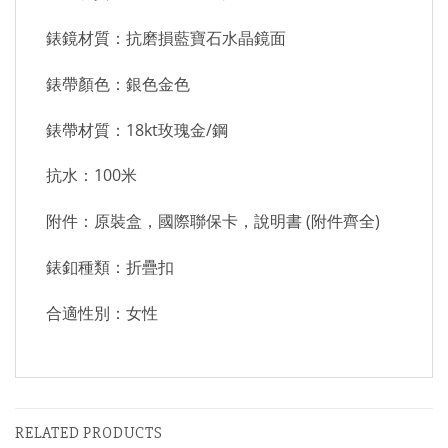
錶鏡材質：抗磨損藍寶石水晶鏡面
錶帶顏色：銀色金色
錶帶材質：18kt玫瑰金/鋼
抗水：100米
附件：原裝盒，國際聯保卡，說明書 (附件齊全)
錶釦種類：折疊扣
合適性別：女性
RELATED PRODUCTS