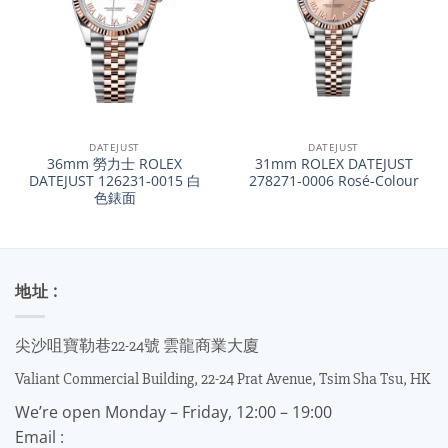
DATEJUST
DATEJUST
36mm 勞力士 ROLEX
31mm ROLEX DATEJUST
DATEJUST 126231-0015 白
278271-0006 Rosé-Colour
色錶面
地址 :
尖沙咀寶勒巷22-24號 雲龍商業大廈
Valiant Commercial Building, 22-24 Prat Avenue, Tsim Sha Tsu, HK
We’re open Monday – Friday, 12:00 – 19:00
Email :