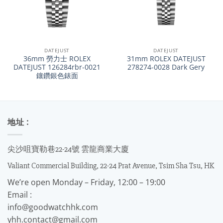
DATEJUST
DATEJUST
36mm 勞力士 ROLEX
31mm ROLEX DATEJUST
DATEJUST 126284rbr-0021
278274-0028 Dark Gery
鑲鑽銀色錶面
地址 :
尖沙咀寶勒巷22-24號 雲龍商業大廈
Valiant Commercial Building, 22-24 Prat Avenue, Tsim Sha Tsu, HK
We’re open Monday – Friday, 12:00 – 19:00
Email :
info@goodwatchhk.com
yhh.contact@gmail.com