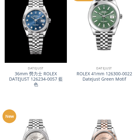
DATEJUST
DATEJUST
36mm 勞力士 ROLEX
ROLEX 41mm 126300-0022
DATEJUST 126234-0057 藍
Datejust Green Motif
色
New