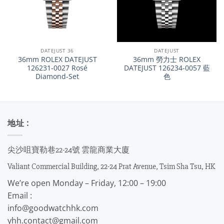
DATEJUST 36
DATEJUST
36mm ROLEX DATEJUST
36mm 勞力士 ROLEX
126231-0027 Rosé
DATEJUST 126234-0057 藍
Diamond-Set
色
地址 :
尖沙咀寶勒巷22-24號 雲龍商業大廈
Valiant Commercial Building, 22-24 Prat Avenue, Tsim Sha Tsu, HK
We’re open Monday – Friday, 12:00 – 19:00
Email :
info@goodwatchhk.com
yhh.contact@gmail.com