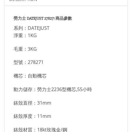
勞力士 DATEJUST 278271 商品參數
系列：DATEJUST
淨重：1KG
毛重：3KG
型號：278271
機芯：自動機芯
動力儲存：勞力士2236型機芯,55小時
錶殼直徑：31mm
錶殼厚度：11mm
錶殼材質：18kt玫瑰金/鋼