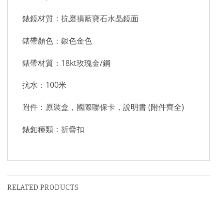
錶鏡材質：抗磨損藍寶石水晶鏡面
錶帶顏色：銀色金色
錶帶材質：18kt玫瑰金/鋼
抗水：100米
附件：原裝盒，國際聯保卡，說明書 (附件齊全)
錶釦種類：折疊扣
RELATED PRODUCTS