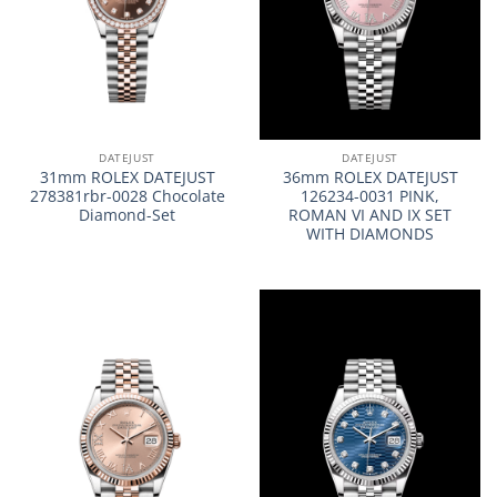
DATEJUST
DATEJUST
31mm ROLEX DATEJUST
36mm ROLEX DATEJUST
278381rbr-0028 Chocolate
126234-0031 PINK,
Diamond-Set
ROMAN VI AND IX SET
WITH DIAMONDS