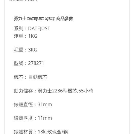
勞力士 DATEJUST 278271 商品參數
系列：DATEJUST
淨重：1KG
毛重：3KG
型號：278271
機芯：自動機芯
動力儲存：勞力士2236型機芯,55小時
錶殼直徑：31mm
錶殼厚度：11mm
錶殼材質：18kt玫瑰金/鋼