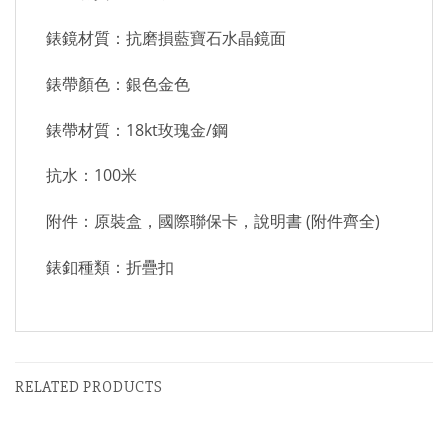
錶鏡材質：抗磨損藍寶石水晶鏡面
錶帶顏色：銀色金色
錶帶材質：18kt玫瑰金/鋼
抗水：100米
附件：原裝盒，國際聯保卡，說明書 (附件齊全)
錶釦種類：折疊扣
RELATED PRODUCTS