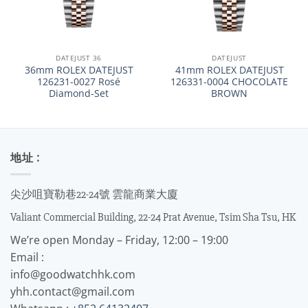
DATEJUST 36
DATEJUST
36mm ROLEX DATEJUST
41mm ROLEX DATEJUST
126231-0027 Rosé
126331-0004 CHOCOLATE
Diamond-Set
BROWN
地址 :
尖沙咀寶勒巷22-24號 雲龍商業大廈
Valiant Commercial Building, 22-24 Prat Avenue, Tsim Sha Tsu, HK
We’re open Monday – Friday, 12:00 – 19:00
Email :
info@goodwatchhk.com
yhh.contact@gmail.com