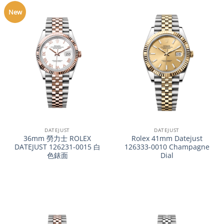
New
DATEJUST
DATEJUST
36mm 勞力士 ROLEX
Rolex 41mm Datejust
DATEJUST 126231-0015 白
126333-0010 Champagne
色錶面
Dial