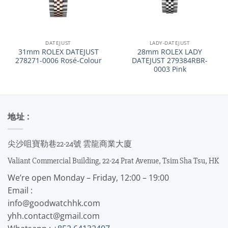
DATEJUST
LADY-DATEJUST
31mm ROLEX DATEJUST
28mm ROLEX LADY
278271-0006 Rosé-Colour
DATEJUST 279384RBR-
0003 Pink
地址 :
尖沙咀寶勒巷22-24號 雲龍商業大廈
Valiant Commercial Building, 22-24 Prat Avenue, Tsim Sha Tsu, HK
We’re open Monday – Friday, 12:00 – 19:00
Email :
info@goodwatchhk.com
yhh.contact@gmail.com