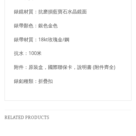
錶鏡材質：抗磨損藍寶石水晶鏡面
錶帶顏色：銀色金色
錶帶材質：18kt玫瑰金/鋼
抗水：100米
附件：原裝盒，國際聯保卡，說明書 (附件齊全)
錶釦種類：折疊扣
RELATED PRODUCTS