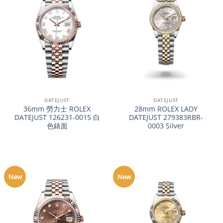
DATEJUST
DATEJUST
36mm 勞力士 ROLEX
28mm ROLEX LADY
DATEJUST 126231-0015 白
DATEJUST 279383RBR-
色錶面
0003 Silver
New
New