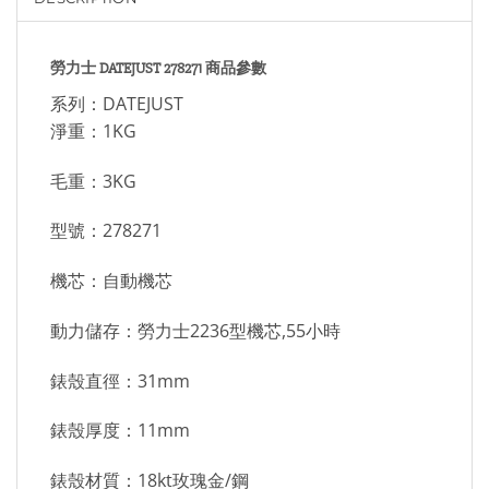
勞力士 DATEJUST 278271 商品參數
系列：DATEJUST
淨重：1KG
毛重：3KG
型號：278271
機芯：自動機芯
動力儲存：勞力士2236型機芯,55小時
錶殼直徑：31mm
錶殼厚度：11mm
錶殼材質：18kt玫瑰金/鋼