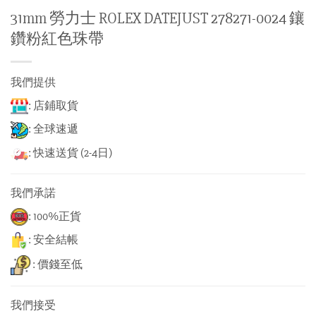
31mm 勞力士 ROLEX DATEJUST 278271-0024 鑲
鑽粉紅色珠帶
我們提供
: 店鋪取貨
: 全球速遞
: 快速送貨 (2-4日)
我們承諾
: 100%正貨
: 安全結帳
: 價錢至低
我們接受