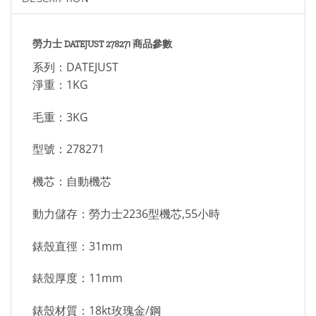
勞力士 DATEJUST 278271 商品參數
系列：DATEJUST
淨重：1KG
毛重：3KG
型號：278271
機芯：自動機芯
動力儲存：勞力士2236型機芯,55小時
錶殼直徑：31mm
錶殼厚度：11mm
錶殼材質：18kt玫瑰金/鋼