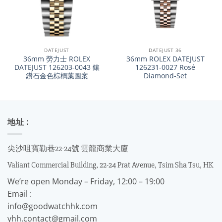
DATEJUST
DATEJUST 36
36mm 勞力士 ROLEX
36mm ROLEX DATEJUST
DATEJUST 126203-0043 鑲
126231-0027 Rosé
鑽石金色棕櫚葉圖案
Diamond-Set
地址 :
尖沙咀寶勒巷22-24號 雲龍商業大廈
Valiant Commercial Building, 22-24 Prat Avenue, Tsim Sha Tsu, HK
We’re open Monday – Friday, 12:00 – 19:00
Email :
info@goodwatchhk.com
yhh.contact@gmail.com