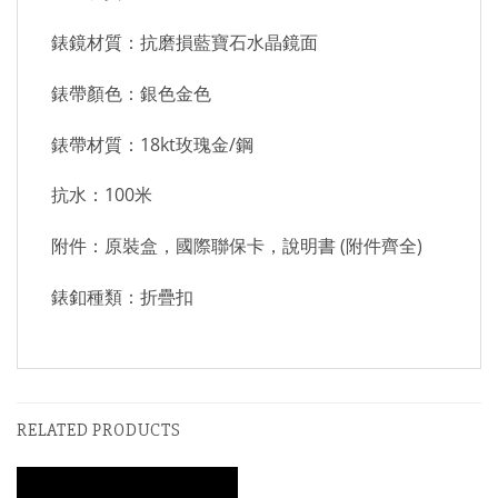
錶鏡材質：抗磨損藍寶石水晶鏡面
錶帶顏色：銀色金色
錶帶材質：18kt玫瑰金/鋼
抗水：100米
附件：原裝盒，國際聯保卡，說明書 (附件齊全)
錶釦種類：折疊扣
RELATED PRODUCTS