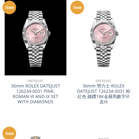
New
New
DATEJUST
DATEJUST
36mm ROLEX DATEJUST
36mm 勞力士 ROLEX
126234-0031 PINK,
DATEJUST 126234-0031 粉
ROMAN VI AND IX SET
紅色 鑲鑽18K金羅馬數字VI
WITH DIAMONDS
及IX
New