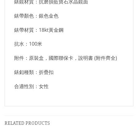
錶鏡材質：抗磨損藍寶石水晶鏡面
錶帶顏色：銀色金色
錶帶材質：18kt黃金鋼
抗水：100米
附件：原裝盒，國際聯保卡，說明書 (附件齊全)
錶釦種類：折疊扣
合適性別：女性
RELATED PRODUCTS