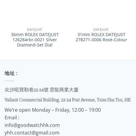
DATEJUST
DATEJUST
36mm ROLEX DATEJUST
31mm ROLEX DATEJUST
126284rbr-0021 Silver
278271-0006 Rosé-Colour
Diamond-Set Dial
地址 :
尖沙咀寶勒巷22-24號 雲龍商業大廈
Valiant Commercial Building, 22-24 Prat Avenue, Tsim Sha Tsu, HK
We’re open Monday – Friday, 12:00 – 19:00
Email :
info@goodwatchhk.com
yhh.contact@gmail.com