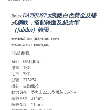
DATEJUST 31
腕錶
白色黃金及蠔
Rolex
式鋼
款，搭配
錶面及
紀念型
（Jubilee）
錶帶。
2025 Retail Price : HK$85,600 ↑2.22%
2024 Retail Price : HK$82,700
商品參數
系列：DATEJUST
淨重：1KG
毛重：3KG
型號：278274
機芯：自動機芯
動力儲存：勞力士2236型機芯,55小時
錶殼直徑：31mm
錶殼厚度：11mm