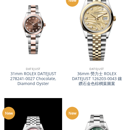
New
DATEJUST
DATEJUST
31mm ROLEX DATEJUST
36mm 勞力士 ROLEX
278241-0027 Chocolate,
DATEJUST 126203-0043 鑲
Diamond Oyster
鑽石金色棕櫚葉圖案
New
New