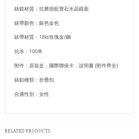
錶鏡材質：抗磨損藍寶石水晶鏡面
錶帶顏色：銀色金色
錶帶材質：18kt玫瑰金/鋼
抗水：100米
附件：原裝盒，國際聯保卡，說明書 (附件齊全)
錶釦種類：折疊扣
合適性別：女性
RELATED PRODUCTS