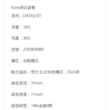
Rolex商品參數
系列：DATEJUST
淨重：1KG
毛重：3KG
型號：278383RBR
機芯：自動機芯
動力儲存：勞力士2236型機芯，55小時
錶殼直徑：31mm
錶殼厚度：11mm
錶殼材質：18kt金鋼/鑽