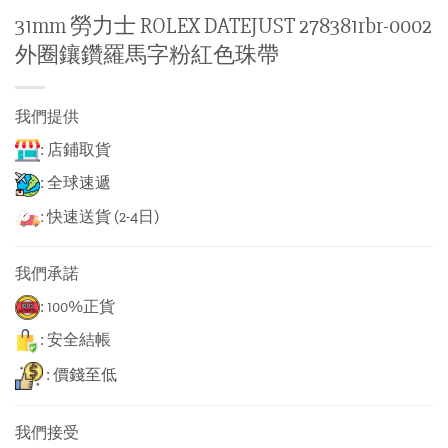
31mm 勞力士 ROLEX DATEJUST 278381rbr-0002
外圈鑲鑽羅馬字粉紅色珠帶
我們提供
: 店鋪取貨
: 全球速遞
: 快速送貨 (2-4日)
我們承諾
: 100%正貨
: 安全結帳
: 價錢至低
我們接受