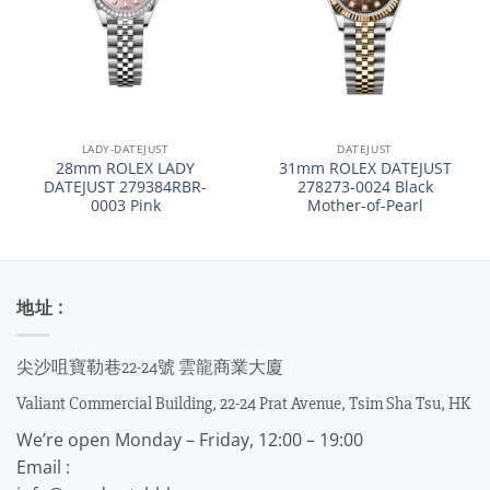
LADY-DATEJUST
DATEJUST
28mm ROLEX LADY
31mm ROLEX DATEJUST
DATEJUST 279384RBR-
278273-0024 Black
0003 Pink
Mother-of-Pearl
地址 :
尖沙咀寶勒巷22-24號 雲龍商業大廈
Valiant Commercial Building, 22-24 Prat Avenue, Tsim Sha Tsu, HK
We’re open Monday – Friday, 12:00 – 19:00
Email :