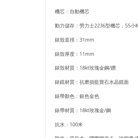
機芯：自動機芯
動力儲存：勞力士2236型機芯，55小
錶殼直徑：31mm
錶殼厚度：11mm
錶殼材質：18kt玫瑰金鋼/鑽
錶鏡材質：抗磨損藍寶石水晶鏡面
錶帶顏色：銀色金色
錶帶材質：18kt玫瑰金/鋼
抗水：100米