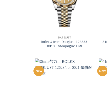
+
+
DATEJUST
Rolex 41mm Datejust 126333-
31
0010 Champagne Dial
New
New