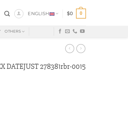
0
ENGLISH
$
0
Y
OTHERS
DATEJUST 278381rbr-0015