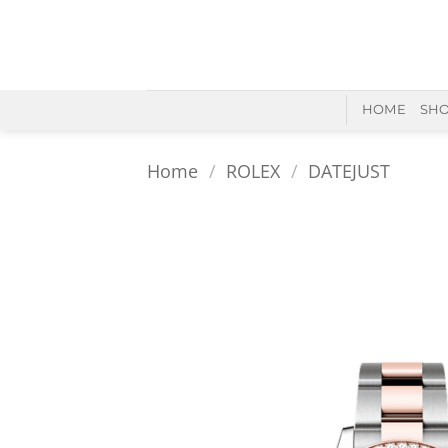
Skip
to
content
HOME
SH
Home
/
ROLEX
/
DATEJUST