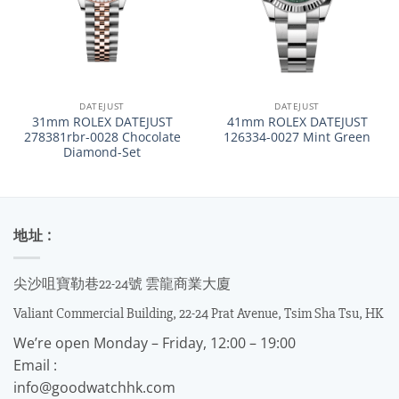
DATEJUST
DATEJUST
31mm ROLEX DATEJUST
41mm ROLEX DATEJUST
278381rbr-0028 Chocolate
126334-0027 Mint Green
Diamond-Set
地址 :
尖沙咀寶勒巷22-24號 雲龍商業大廈
Valiant Commercial Building, 22-24 Prat Avenue, Tsim Sha Tsu, HK
We’re open Monday – Friday, 12:00 – 19:00
Email :
info@goodwatchhk.com