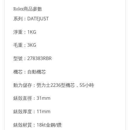
Rolex商品參數
系列：DATEJUST
淨重：1KG
毛重：3KG
型號：278383RBR
機芯：自動機芯
動力儲存：勞力士2236型機芯，55小時
錶殼直徑：31mm
錶殼厚度：11mm
錶殼材質：18kt金鋼/鑽