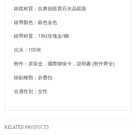
錶鏡材質：抗磨損藍寶石水晶鏡面
錶帶顏色：銀色金色
錶帶材質：18kt玫瑰金/鋼
抗水：100米
附件：原裝盒，國際聯保卡，說明書 (附件齊全)
錶釦種類：折疊扣
合適性別：女性
RELATED PRODUCTS