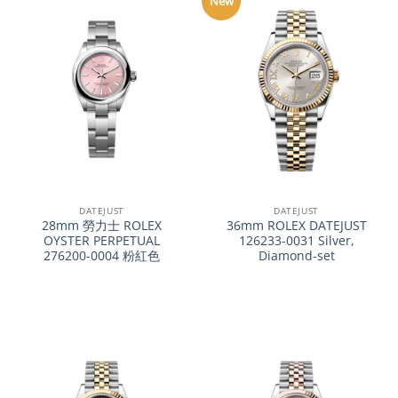
New
DATEJUST
DATEJUST
28mm 勞力士 ROLEX
36mm ROLEX DATEJUST
OYSTER PERPETUAL
126233-0031 Silver,
276200-0004 粉紅色
Diamond-set