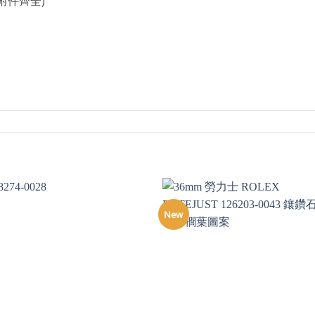
附件齊全)
New