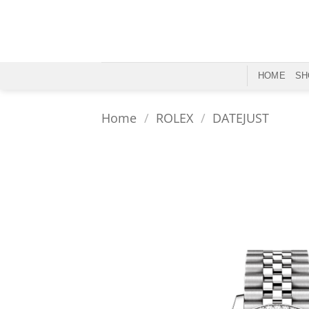
Skip
to
content
HOME
SH
Home
/
ROLEX
/
DATEJUST