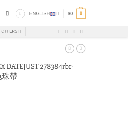
0
ENGLISH
$
0
OTHERS
DATEJUST 278384rbr-
色珠帶