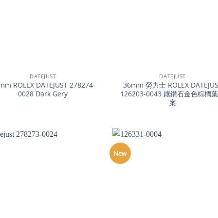
+
DATEJUST
DATEJUST
mm ROLEX DATEJUST 278274-
36mm 勞力士 ROLEX DATEJUS
0028 Dark Gery
126203-0043 鑲鑽石金色棕櫚
案
New