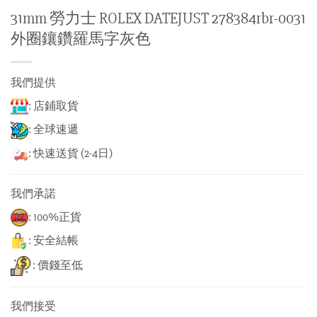
31mm 勞力士 ROLEX DATEJUST 278384rbr-0031
外圈鑲鑽羅馬字灰色
我們提供
: 店鋪取貨
: 全球速遞
: 快速送貨 (2-4日)
我們承諾
: 100%正貨
: 安全結帳
: 價錢至低
我們接受