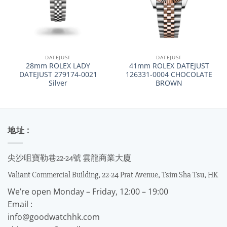
DATEJUST
DATEJUST
28mm ROLEX LADY
41mm ROLEX DATEJUST
DATEJUST 279174-0021
126331-0004 CHOCOLATE
Silver
BROWN
地址 :
尖沙咀寶勒巷22-24號 雲龍商業大廈
Valiant Commercial Building, 22-24 Prat Avenue, Tsim Sha Tsu, HK
We’re open Monday – Friday, 12:00 – 19:00
Email :
info@goodwatchhk.com