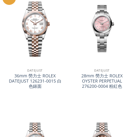
DATEJUST
DATEJUST
36mm 勞力士 ROLEX
28mm 勞力士 ROLEX
DATEJUST 126231-0015 白
OYSTER PERPETUAL
色錶面
276200-0004 粉紅色