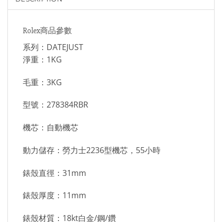
Rolex商品參數
系列：DATEJUST
淨重：1KG
毛重：3KG
型號：278384RBR
機芯：自動機芯
動力儲存：勞力士2236型機芯，55小時
錶殼直徑：31mm
錶殼厚度：11mm
錶殼材質：18kt白金/鋼/鑽