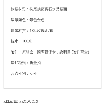
錶鏡材質：抗磨損藍寶石水晶鏡面
錶帶顏色：銀色金色
錶帶材質：18kt玫瑰金/鋼
抗水：100米
附件：原裝盒，國際聯保卡，說明書 (附件齊全)
錶釦種類：折疊扣
合適性別：女性
RELATED PRODUCTS