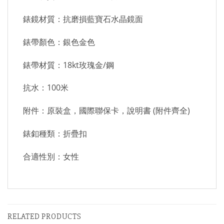
錶鏡材質：抗磨損藍寶石水晶鏡面
錶帶顏色：銀色金色
錶帶材質：18kt玫瑰金/鋼
抗水：100米
附件：原裝盒，國際聯保卡，說明書 (附件齊全)
錶釦種類：折疊扣
合適性別：女性
RELATED PRODUCTS