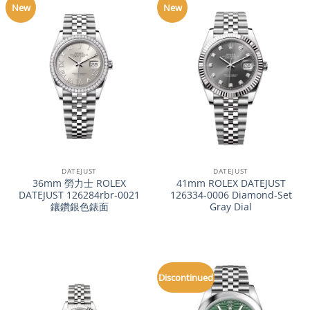
New
New
DATEJUST
DATEJUST
36mm 勞力士 ROLEX
41mm ROLEX DATEJUST
DATEJUST 126284rbr-0021
126334-0006 Diamond-Set
鑲鑽銀色錶面
Gray Dial
Discontinued