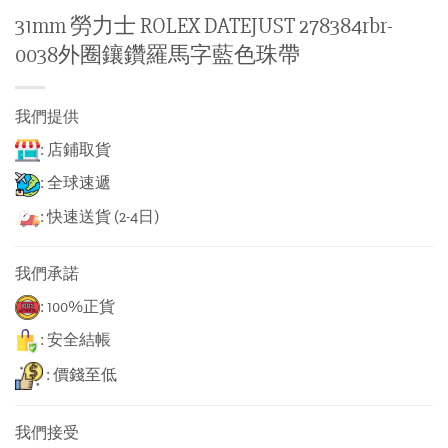
31mm 勞力士 ROLEX DATEJUST 278384rbr-
0038外圈鑲鑽羅馬字藍色珠帶
我們提供
: 店鋪取貨
: 全球速遞
: 快速送貨 (2-4日)
我們承諾
: 100%正貨
: 安全結帳
: 價錢至低
我們接受