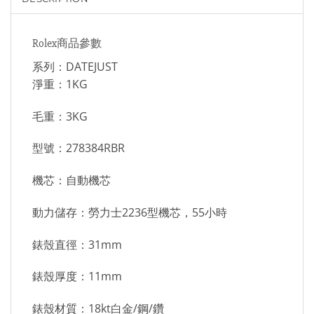
Rolex商品參數
系列：DATEJUST
淨重：1KG
毛重：3KG
型號：278384RBR
機芯：自動機芯
動力儲存：勞力士2236型機芯，55小時
錶殼直徑：31mm
錶殼厚度：11mm
錶殼材質：18kt白金/鋼/鑽